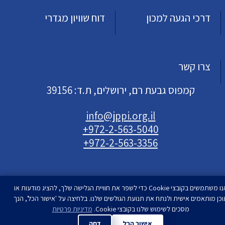
דרכי הגעה למכון
דוח שוויון מגדרי
צרו קשר
קמפוס גבעת רם, ירושלים, ת.ד: 39156
info@jppi.org.il
+972-2-563-5040
+972-2-563-3356
אנו משתמשים בקובצי Cookie כדי לשפר את חוויית הגלישה שלך, להציג מודעות או
וכן מותאמים אישית ולנתח את תנועת הגולשים שלנו. בלחיצה על 'אישור הכל', הנך
עיצוב ופיתוח
מסכים לשימוש שלנו בקובצי Cookie.
סטודיו רימון
מדיניות פרטיות
| המכון למדיניות העם
היהודי | כל הזכויות שמורות
אישור הכל
דחה