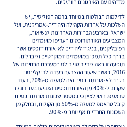
מזדהים עם האירגונים הוותיקים.
לדילמות הבולטות במיוחד ברמה הפוליטית, יש
השלכות על אחדות הקהילה היהודית-אמריקנית, ועל
ישראל. בארבע הבחירות האחרונות לנשיאות,
המצביעים האורתודוכסים העדיפו מועמדים
רפובליקנים, בניגוד ליהודים לא-אורתודוכסים אשר
בדרך כלל תמכו במועמדים דמוקרטיים וליברלים.
תופעה זו באה לידי ביטוי בולט במערכת הבחירות של
2016, כאשר שיעור ההצבעה בעד הילרי קלינטון
בקרב לא-אורתודוכסים היה למעלה מ-70%, בעוד
שקרוב ל-40% מן האורתודוכסים הצביעו בעד דונלד
טראמפ. ראוי לציין כי במספר שכונות אורתודוכסיות
קיבל טראמפ למעלה מ-50% מן הקולות, ובחלק מן
השכונות החרדיות אף יותר מ-90%.
נוכחותה של הקהילה האורתודוכסית בולטת במיוחד