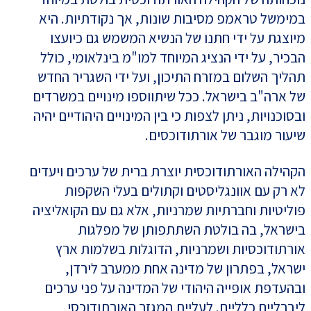
במימשל טראמפ מסיבות שונות, אך נקודתיות. היא
מיוצגת על ידי חתנו של הנשיא המשמש גם כיועצו
הבכיר, על ידי הנציג המיוחד למו"מ בינלאומי, כולל
תהליך השלום במזרח התיכון, ועל ידי השגריר החדש
של ארה"ב בישראל. ככל שיתווספו מינויים במשרדים
ובסוכנויות, ניתן לצפות כי בין המינויים היהודיים יהיה
שיעור מוגבר של אורתודוכסים.
הקהילה האורתודוכסית יוצרת ברית של ערכים ויעדים
לא רק עם אוונגליסטים וקתולים בעלי השקפות
פוליטיות וחברתיות שמרניות, אלא גם עם הקואליציה
בישראל, בה בולטת השתתפותן של מפלגות
אורתודוכסיות ושמרניות, הדוגלות בשלמות ארץ
ישראל, בפתרון של מדינה אחת ממערב לירדן,
ובהעדפת אופייה היהודי של המדינה על פני ערכים
ליברליים כלליים. לעליית המגזר האורתודוכסי