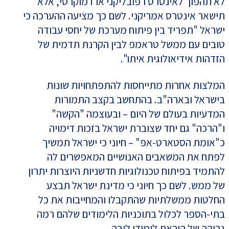
לא תהפוך לאינטרס רפובליקני או דמוקרטי, אלא
תישאר אינטרס אמריקני. לשם כך מציעה ההערכה כי
ישראל "תפריד בין פיתוח מערכת של יחסי עבודה
טובים עם ממשל טראמפ לבין הקרנת תדמית של
הזדהות אידיאולוגית איתו".
המלצות אחרות מתייחסות להתפתחויות שונות
בישראל ובארה"ב. בהתחשב בקצב התמורות
המדעיות בעולם של היום – ובעוצמה "הקשה"
ו"הרכה" גם יחד שצוברת ישראל בזכות דימויה
כ"אומת הסטארט-אפ" – חיוני כי ישראל תמשיך
לפתח את המשאבים האנושיים המאפשרים לה
להתמיד בפיתוח טכנולוגיות חדשניות היוצרות יתרון
של ממש. לשם כך חיוני כי מדינת ישראל תבצע
החלטות ממשלתיות שהתקבלו והמחייבות את כל
בתי-הספר לכלול בתוכניות הלימודים שלהם רמה
גבוהה של הוראת לימודי ליבה.