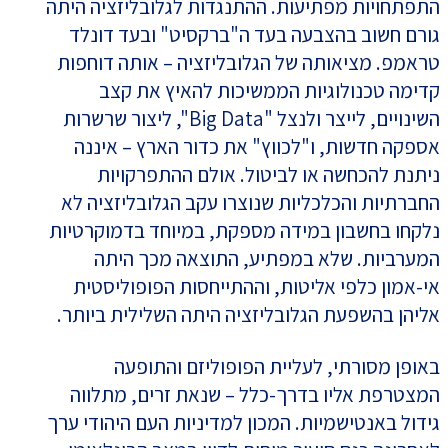
התפתחויות מפתיעות. ההתנגדות לגלובליזציה היתה
גורם חשוב בהצבעה בעד ה"ברקסיט" ובעד דונלד
טראמפ. מציאותה של הגלובליזציה – אותה דוחפות
קדימה טכנולוגיות הממשיכות להאיץ את קצב
השינויים, לייצר ולנצל "Big Data", ליצור שרשרות
אספקה חדשות, ו"לכווץ" את כדור הארץ – איננה
ניתנת להכחשה או לביטול. אולם ההתפרקויות
החברתיות והכלכליות שנוצרו עקב הגלובליזציה לא
נלקחו בחשבון במידה מספקת, במיוחד בדמוקרטיות
המערביות. שלא במפתיע, התוצאה מכך היתה
אי-אמון כלפי אליטות, וההתייחסות הפופוליסטית
אליהן בהשפעת הגלובליזציה היתה השלילית ביותר.
באופן מסורתי, לעליית הפופוליזם והתופעה
המצטרפת אליו בדרך-כלל – שנאת זרים, מתלווה
גידול באנטישמיות. המכון למדיניות העם היהודי ערך