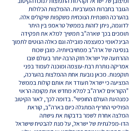
ומיצובן של ישראל וקהילות התפוצות לנוכח הקיטוב
הגובר בחברות המערביות. ההמלצות הכלולות
בהערכה השנתית הנוכחית משקפות שיקולים אלה.
לדוגמה, ניתן לזהות בממשל טראמפ בין היתר
תומכים בכך שארה"ב תמשיך למלא את תפקידה
הבינלאומי כמעצמה מובילה וגם כאלה הנוטים לתמוך
בנסיגה של ארה"ב ממחויבויותיה. מובן שכוח
ההרתעה של ישראל חזק הרבה יותר בעולם שבו
אמריקה נותרת רבת-עוצמה ומוכנה לעמוד בפני
תוקפנות. מכאן נובעת אחת ההמלצות בהערכה,
המציעה כי ישראל תעודד את אותם קולות בממשל
"הקוראים לארה"ב למלא מחדש את מקומה הראוי
כמנהיגת העולם החופשי". בדומה לכך, לאור הקיטוב
הפוליטי החריף המתגלה כיום בארה"ב, קוראת
המלצה אחרת לשמר בדבקות את גישתה
הדו-מפלגתית של ישראל, על מנת להבטיח שישראל