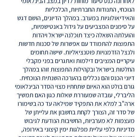
לאחרונה כנס סיעור מוחות לדיון במצב הבינלאומי
הנוכחי, התנודות החברתיות, הכלכליות
והאידיאולוגיות במערב. במהלך הדיונים, הושם דגש
על סימנים המצביעים על גידול באנטישמיות,
והועלתה השאלה כיצד תוכלנה ישראל ויהדות
התפוצות להתמודד עם אפשרות של סכנות חדשות
ולנצל הזדמנויות פוטנציאליות. שישה תחומים
עיקריים המציבים דילמות ואתגרים בפני מקבלי
החלטות בישראל ובקהילות התפוצות זוהו במהלך
דיוני הכנס והם נכללים בהערכה השנתית הנוכחית.
גורם בולט הוא האיום שתחתיו מצוי הסדר הבינלאומי
הליברלי, עובדה שמעוררת שאלות כגון האם תמשיך
ארה"ב למלא את התפקיד שמילאה עד כה בשימורו
של סדר זה, הצורך לקחת בחשבון את עלייתן של
מעצמות לא מערביות, החשיבות הנודעת לגיבוש
מדיניות כלפי עליית מפלגות ימין קיצוני באירופה,