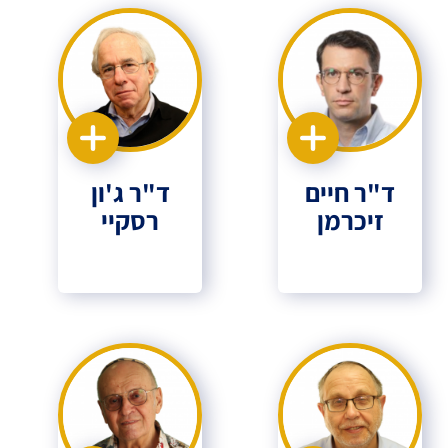
ד"ר חיים
ד"ר ג'ון
זיכרמן
רסקיי